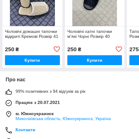
Чоловічі домашні тапочки
Чоловічі хатні тапочки
Тапо
відкриті Кремові Розмір 41
м'які Чорні Розмір 40
Розм
250
250
275
₴
₴
Купити
Купити
Про нас
99% позитивних з 94 відгуків за рік
Працює з 20.07.2021
м. Южноукраинск
Миколаївська область, Южноукраинск, Україна
Контакти