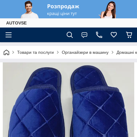
AUTOVSE
Товари та послуги
Органайзери в машину
Домашні к