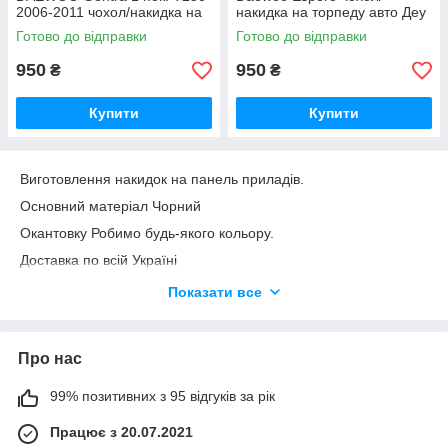
2006-2011 чохол/накидка на
накидка на торпеду авто Деу
торпеду авто Деу
Готово до відправки
Готово до відправки
950
950
₴
₴
Купити
Купити
Виготовлення накидок на панель приладів.
Основний матеріал Чорний
Окантовку Робимо будь-якого кольору.
Доставка по всій Україні
ІНДИВІДУАЛЬНЕ ПОШИТТЯ ПЕРСОНАЛЬНО ПІД ВАШ
Показати все
АВТОМОБІЛЬ
Захищає панель вашого автомобіля від вигоряння,
перегріву.
Про нас
Знижує температуру повітря у салоні.
99% позитивних з 95 відгуків за рік
Запобігає втраті кольору, деформації та появі тріщин
на панелі.
Працює з 20.07.2021