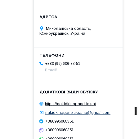
Миколаївська область,
Южноукраинск, Україна
+380 (99) 606-83-51
Віталій
https://nakidkinapanel.in.ua/
nakidkinapanelukraina@gmail.com
+380996068351
+380996068351
+380996068351