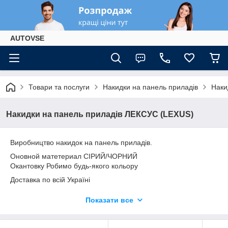
AUTOVSE
Товари та послуги
Накидки на панель приладів
Наки
Накидки на панель приладів ЛЕКСУС (LEXUS)
Виробництво накидок на панель приладів.
Оновной матетериал СІРИЙ/ЧОРНИЙ
Окантовку Робимо будь-якого кольору
Доставка по всій Україні
ІНДИВІДУАЛЬНЕ ПОШИТТЯ ПЕРСОНАЛЬНО ПІД ВАШ
Показати все
АВТОМОБІЛЬ
1.Захищає панель вашого авто від вигорання, перегріву.