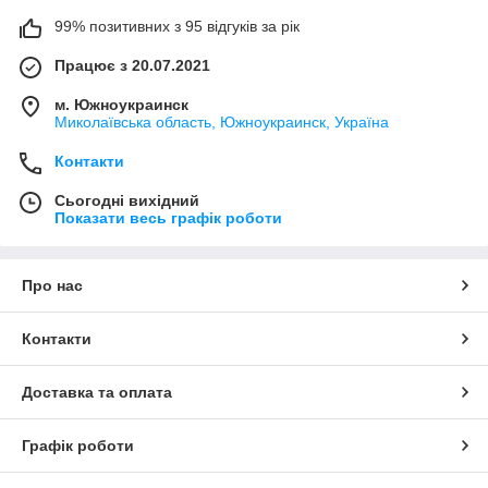
поддается уборке, не доставит особого труда снять коврик,
99% позитивних з 95 відгуків за рік
очистить его от пыли и загрязнений и установить на место.
Працює з 20.07.2021
Установка заключается в следующем:
Необходимо очистить панель от пыли и полировочного
м. Южноукраинск
средства.
Миколаївська область, Южноукраинск, Україна
Установить коврик ворсистой стороной вверх, совмещая по
контуру панели и разглаживая складки.
Контакти
Накидка на панель приборов LEXUS это польза и отличный
Сьогодні вихідний
аксессуар, который сделает Ваш автомобиль по-настоящему
Показати весь графік роботи
комфортным.
Благодаря практичности этого аксессуара, Вы сможете
всегда поддерживать чистоту в салоне автомобиля.
Про нас
Контакти
Доставка та оплата
Графік роботи