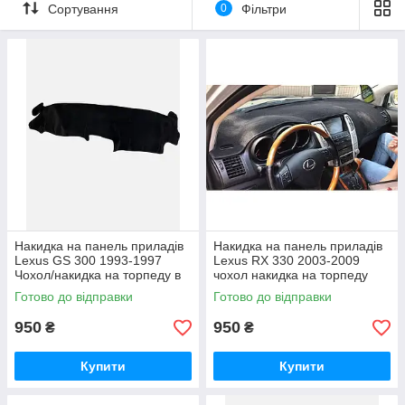
Сортування
0
Фільтри
2.Знижує температуру повітря в салоні.
3.Запобігає втраті кольору, деформацію і поява тріщин на
панелі.
4.Усуває відблиски від сонця і зустрічного світла вночі,
що покращує видимість об'єктів на дорозі (каміння, ями та ін)
запобігаючи ДТП.
5.Необхідний для тих, хто носить контактні лінзи.
Зупиняє потік гарячого повітря в обличчя (очі),
запобігаючи висиханню лінз.
6.Зберігає панель в первозданному вигляді.
краще захистити ніж міняти.
Накидка на панель приладів
Накидка на панель приладів
Lexus GS 300 1993-1997
Lexus RX 330 2003-2009
7.Додає салону естетичний вигляд, прикрашає салон
Чохол/накидка на торпеду в
чохол накидка на торпеду
автомобіля.
авто Лексус
авто від сонця Лексус RX 330
Готово до відправки
Готово до відправки
8.Відмінний подарунок для будь-якого водія.
950
950
₴
₴
Купити
Купити