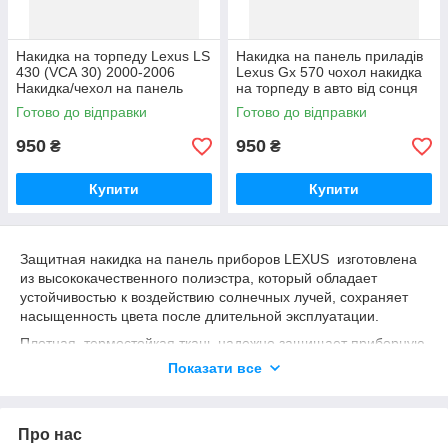
Накидка на торпеду Lexus LS
Накидка на панель приладів
430 (VСА 30) 2000-2006
Lexus Gx 570 чохол накидка
Накидка/чехол на панель
на торпеду в авто від сонця
приладів Лексус
Лексус
Готово до відправки
Готово до відправки
950
950
₴
₴
Купити
Купити
Защитная накидка на панель приборов LEXUS изготовлена
из высококачественного полиэстра, который обладает
устойчивостью к воздействию солнечных лучей, сохраняет
насыщенность цвета после длительной эксплуатации.
Плотная, термостойкая ткань надежно защищает приборную
панель Вашего автомобиля от выгорания, предотвращает
Показати все
деформацию и появление трещин и царапин,устраняет
блики от солнца на лобовом стекле.
Коврик на панель LEXUS также придает салону более
Про нас
уютный, эстетический вид, защищает от пыли. Легко