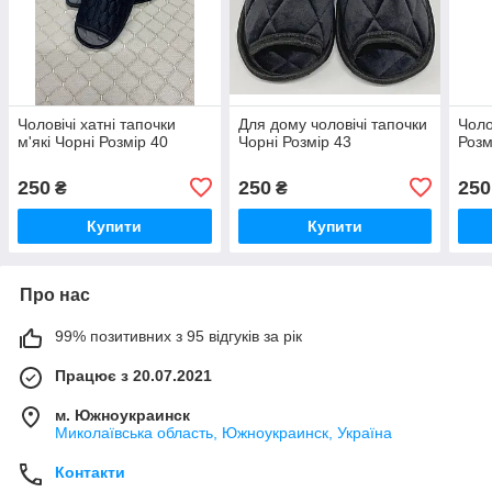
Чоловічі хатні тапочки
Для дому чоловічі тапочки
Чоло
м'які Чорні Розмір 40
Чорні Розмір 43
Розм
250
250
250
₴
₴
Купити
Купити
Про нас
99% позитивних з 95 відгуків за рік
Працює з 20.07.2021
м. Южноукраинск
Миколаївська область, Южноукраинск, Україна
Контакти