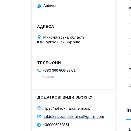
Autovse
А
Н
Миколаївська область,
Н
Южноукраинск, Україна
Н
Р
+380 (99) 606-83-51
Віталій
Ц
https://nakidkinapanel.in.ua/
І
nakidkinapanelukraina@gmail.com
+380996068351
Ц