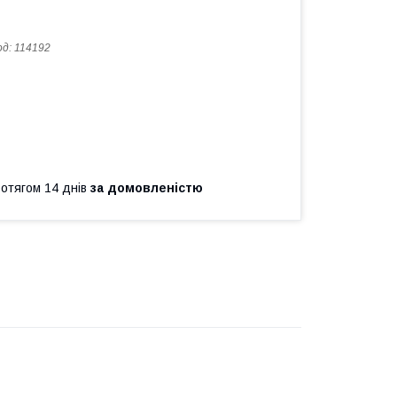
од:
114192
ротягом 14 днів
за домовленістю