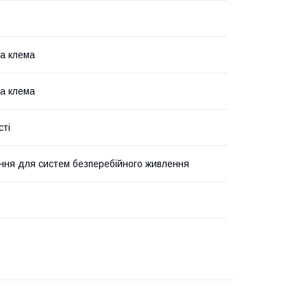
а клема
а клема
сті
ня для систем безперебійного живлення