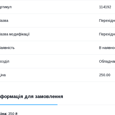
ртикул
114192
азва
Перехідн
азва модифікації
Перехідн
аявність
В наявно
озділ
Обладнан
іна
250.00
нформація для замовлення
іна:
350 ₴