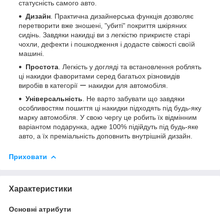
статусність самого авто.
Дизайн
. Практична дизайнерська функція дозволяє
перетворити вже зношені, "убиті" покриття шкіряних
сидінь. Завдяки накидці ви з легкістю прикриєте старі
чохли, дефекти і пошкодження і додасте свіжості своїй
машині.
Простота
. Легкість у догляді та встановлення роблять
ці накидки фаворитами серед багатьох різновидів
виробів в категорії ー накидки для автомобіля.
Універсальність
. Не варто забувати що завдяки
особливостям пошиття ці накидки підходять під будь-яку
марку автомобіля. У свою чергу це робить їх відмінним
варіантом подарунка, адже 100% підійдуть під будь-яке
авто, а їх преміальність доповнить внутрішній дизайн.
Приховати
Характеристики
Основні атрибути