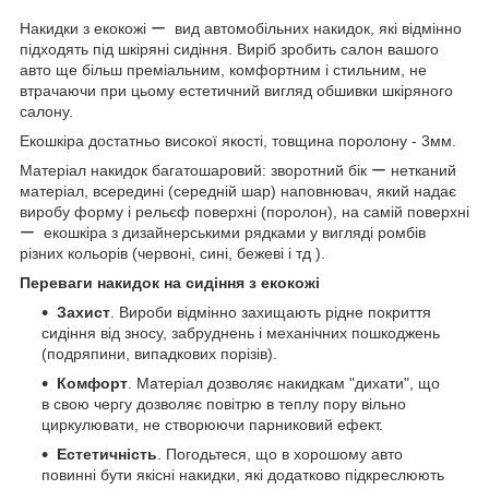
Накидки з екокожі ー вид автомобільних накидок, які відмінно
підходять під шкіряні сидіння. Виріб зробить салон вашого
авто ще більш преміальним, комфортним і стильним, не
втрачаючи при цьому естетичний вигляд обшивки шкіряного
салону.
Екошкіра достатньо високої якості, товщина поролону - 3мм.
Матеріал накидок багатошаровий: зворотний бік ー нетканий
матеріал, всередині (середній шар) наповнювач, який надає
виробу форму і рельєф поверхні (поролон), на самій поверхні
ー екошкіра з дизайнерськими рядками у вигляді ромбів
різних кольорів (червоні, сині, бежеві і тд ).
Переваги накидок на сидіння з екокожі
Захист
. Вироби відмінно захищають рідне покриття
сидіння від зносу, забруднень і механічних пошкоджень
(подряпини, випадкових порізів).
Комфорт
. Матеріал дозволяє накидкам "дихати", що
в свою чергу дозволяє повітрю в теплу пору вільно
циркулювати, не створюючи парниковий ефект.
Естетичність
. Погодьтеся, що в хорошому авто
повинні бути якісні накидки, які додатково підкреслюють