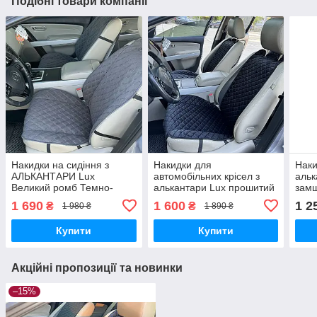
Подібні товари компанії
Накидки на сидіння з
Накидки для
Наки
АЛЬКАНТАРИ Lux
автомобільних крісел з
альк
Великий ромб Темно-
алькантари Lux прошитий
замш
сірий з подвійним сірим
квадратний ромбік Чорний
Ромб
1 690
1 600
1 2
₴
₴
1 980 ₴
1 890 ₴
рядком Преміум+,
з чорним рядком Преміум
комп
Передній комплект
Передній комплект
Купити
Купити
Акційні пропозиції та новинки
–15%