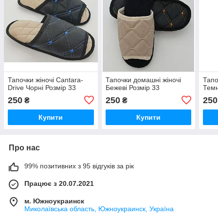
Тапочки жіночі Cantara-
Тапочки домашні жіночі
Тапо
Drive Чорні Розмір 33
Бежеві Розмір 33
Темн
250
250
250
₴
₴
Купити
Купити
Про нас
99% позитивних з 95 відгуків за рік
Працює з 20.07.2021
м. Южноукраинск
Миколаївська область, Южноукраинск, Україна