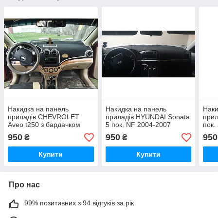
Накидка на панель
Накидка на панель
Наки
приладів CHEVROLET
приладів HYUNDAI Sonata
прил
Aveo t250 з бардачком
5 пок. NF 2004-2007
пок.
посередині 2006-2011,
Чохол/накидка на торпеду
Чохо
950
950
950
₴
₴
Чохол/накидка на торпеду
авто Хюндай Соната
авто
в авто Шевроле Авео
Купити
Купити
Про нас
99% позитивних з 94 відгуків за рік