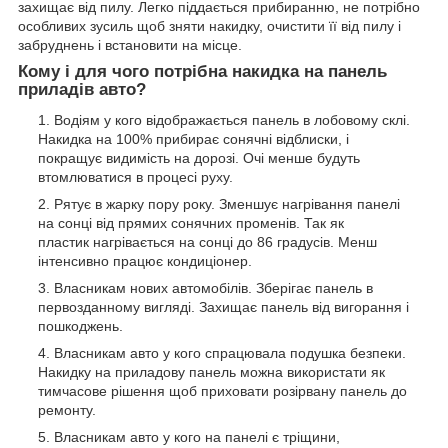
захищає від пилу. Легко піддається прибиранню, не потрібно
особливих зусиль щоб зняти накидку, очистити її від пилу і
забруднень і встановити на місце.
Кому і для чого потрібна накидка на панель
приладів авто?
Водіям у кого відображається панель в лобовому склі.
Накидка на 100% прибирає сонячні відблиски, і
покращує видимість на дорозі. Очі менше будуть
втомлюватися в процесі руху.
Рятує в жарку пору року. Зменшує нагрівання панелі
на сонці від прямих сонячних променів. Так як
пластик нагрівається на сонці до 86 градусів. Менш
інтенсивно працює кондиціонер.
Власникам нових автомобілів. Зберігає панель в
первозданному вигляді. Захищає панель від вигорання і
пошкоджень.
Власникам авто у кого спрацювала подушка безпеки.
Накидку на приладову панель можна використати як
тимчасове рішення щоб приховати розірвану панель до
ремонту.
Власникам авто у кого на панелі є тріщини,