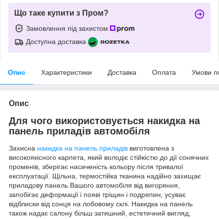
Що таке купити з Пром?
Замовлення під захистом
Доступна доставка
Опис
Характеристики
Доставка
Оплата
Умови п
Опис
Для чого використовується накидка на
панель приладів автомобіля
Захисна
накидка на панель приладів
виготовлена з
високоякісного карпета, який володіє стійкістю до дії сонячних
променів, зберігає насиченість кольору після тривалої
експлуатації. Щільна, термостійка тканина надійно захищає
приладову панель Вашого автомобіля від вигоряння,
запобігає деформації і появі тріщин і подряпин, усуває
відблиски від сонця на лобовому склі. Накидка на панель
також надає салону більш затишний, естетичний вигляд,