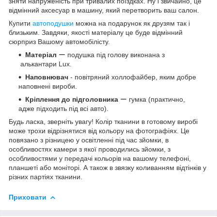
зняти напруженість при тривалих поїздках. Ну і звичайно, це
відмінний аксесуар в машину, який перетворить ваш салон.
Купити
автоподушки
можна на подарунок як друзям так і
близьким. Завдяки, якості матеріалу це буде відмінний
сюрприз Вашому автомобілісту.
Матеріал
ー подушка під голову виконана з
алькантари Lux.
Наповнювач
- повітряний холлофайбер, яким добре
наповнені вироби.
Кріплення до підголовника
ー гумка (практично,
адже підходить під всі авто).
Будь ласка, зверніть увагу! Колір тканини в готовому виробі
може трохи відрізнятися від кольору на фотографіях. Це
повязано з різницею у освітленні під час зйомки, в
особливостях камери з якої проводились зйомки, з
особливостями у передачі кольорів на вашому телефоні,
планшеті або моніторі. А також в звязку коливанням відтінків у
різних партіях тканини.
Приховати