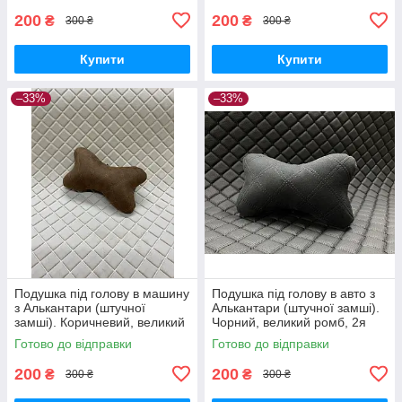
200
200
₴
₴
300 ₴
300 ₴
Купити
Купити
–33%
–33%
Подушка під голову в машину
Подушка під голову в авто з
з Алькантари (штучної
Алькантари (штучної замші).
замші). Коричневий, великий
Чорний, великий ромб, 2я
ромб (2-на нитка)
пропайка
Готово до відправки
Готово до відправки
200
200
₴
₴
300 ₴
300 ₴