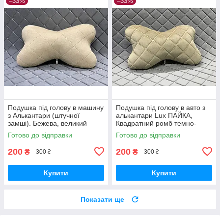
–33%
–33%
Подушка під голову в машину
Подушка під голову в авто з
з Алькантари (штучної
алькантари Lux ПАЙКА,
замші). Бежева, великий
Квадратний ромб темно-
ромб, 1 шт
бежевий
Готово до відправки
Готово до відправки
200
200
₴
₴
300 ₴
300 ₴
Купити
Купити
Показати ще