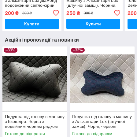
з алькантари Lux Діамонд
машину з Алькантари Lux
голо
подовжений світло-сірий
(штучної замші). Чорний,
Вели
ромб
чорний ромб
стіл
200
250
200
₴
₴
300 ₴
300 ₴
Купити
Купити
Акційні пропозиції та новинки
–33%
–33%
Подушка під голову в машину
Подушка під голову в машину
з Екошкіри. Чорна з
з Алькантари Lux (штучної
подвійним чорним рядком
замші). Чорні, червоні
стільники
Готово до відправки
Готово до відправки