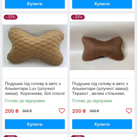
Купити
Купити
–33%
–33%
Подушка під голову в авто з
Подушка під голову в авто з
Алькантари Lux (штучної
Алькантари (штучної замші).
замші). Коричнева, білі плоскі
Теракот , великі стільники,
стільники
1шт
Готово до відправки
Готово до відправки
200
200
₴
₴
300 ₴
300 ₴
Купити
Купити