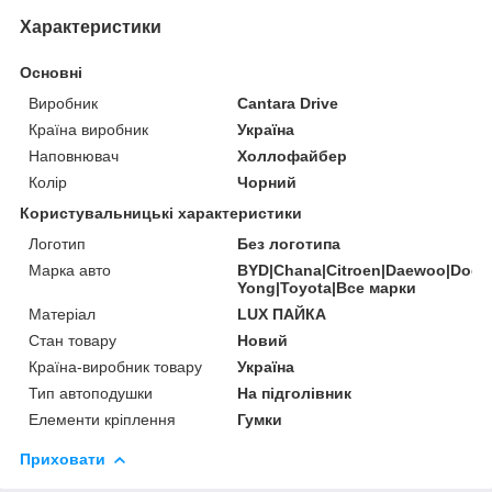
Характеристики
Основні
Виробник
Cantara Drive
Країна виробник
Україна
Наповнювач
Холлофайбер
Колір
Чорний
Користувальницькі характеристики
Логотип
Без логотипа
Марка авто
BYD|Chana|Citroen|Daewoo|Dodge
Yong|Toyota|Все марки
Матеріал
LUX ПАЙКА
Стан товару
Новий
Країна-виробник товару
Україна
Тип автоподушки
На підголівник
Елементи кріплення
Гумки
Приховати