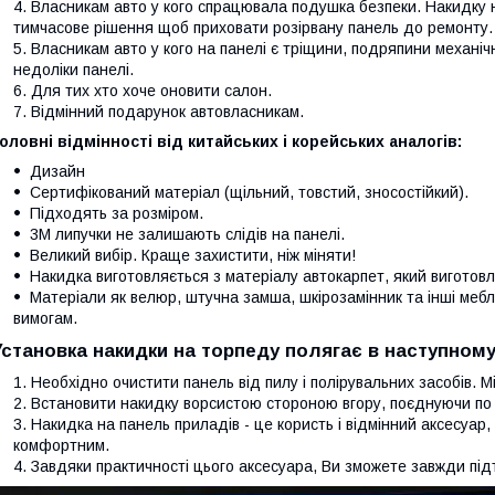
Власникам авто у кого спрацювала подушка безпеки. Накидку 
тимчасове рішення щоб приховати розірвану панель до ремонту.
Власникам авто у кого на панелі є тріщини, подряпини механіч
недоліки панелі.
Для тих хто хоче оновити салон.
Відмінний подарунок автовласникам.
оловні відмінності від китайських і корейських аналогів:
Дизайн
Сертифікований матеріал (щільний, товстий, зносостійкий).
Підходять за розміром.
3М липучки не залишають слідів на панелі.
Великий вибір. Краще захистити, ніж міняти!
Накидка виготовляється з матеріалу автокарпет, який виготовл
Матеріали як велюр, штучна замша, шкірозамінник та інші мебл
вимогам.
Установка накидки на торпеду полягає в наступному
Необхідно очистити панель від пилу і полірувальних засобів. М
Встановити накидку ворсистою стороною вгору, поєднуючи по 
Накидка на панель приладів - це користь і відмінний аксесуар
комфортним.
Завдяки практичності цього аксесуара, Ви зможете завжди під