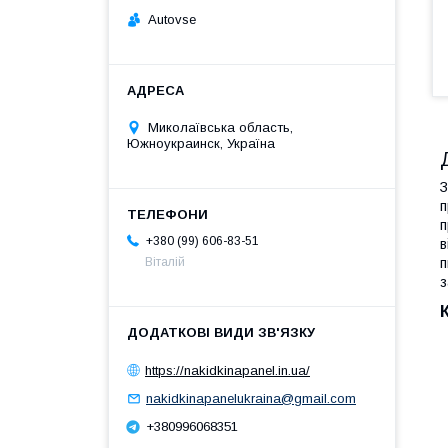
Autovse
Миколаївська область,
Южноукраинск, Україна
п
п
+380 (99) 606-83-51
в
п
Віталій
з
https://nakidkinapanel.in.ua/
nakidkinapanelukraina@gmail.com
+380996068351