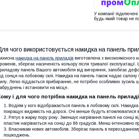
У компанії підключені
будь-який товар не п
Для чого використовується накидка на панель при
Захисна
накидка на панель приладів
виготовлена з високоякісного к
роменів, зберігає насиченість кольору після тривалої експлуатації
риладову панель Вашого автомобіля від вигоряння, запобігає дефор
ід сонця на лобовому склі. Накидка на панель також надає салону
илу. Легко піддається прибиранню, не потрібно особливих зусиль що
абруднень і встановити на місце.
Кому і для чого потрібна накидка на панель прилад
Водіям у кого відображається панель в лобовому склі. Накидка
покращує видимість на дорозі. Очі менше будуть втомлюватися в
Рятує в жарку пору року. Зменшує нагрівання панелі на сонці в
пластик нагрівається на сонці до 86 градусів. Менш інтенсивно 
Власникам нових автомобілів. Зберігає панель в первозданному
пошкоджень.