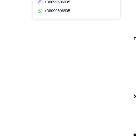
+380996068351
+380996068351
Г