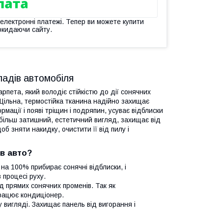
 електронні платежі. Тепер ви можете купити
окидаючи сайту.
ладів автомобіля
арпета, який володіє стійкістю до дії сонячних
. Щільна, термостійка тканина надійно захищає
мації і появі тріщин і подряпин, усуває відблиски
 більш затишний, естетичний вигляд, захищає від
б зняти накидку, очистити її від пилу і
ів авто?
 на 100% прибирає сонячні відблиски, і
 процесі руху.
ід прямих сонячних променів. Так як
працює кондиціонер.
 вигляді. Захищає панель від вигорання і