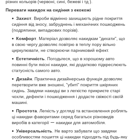
різних кольорів (червоні, сині, бежеві і тд ).
Переваги накидок на сидіння з екокожі
Захист
. Вироби відмінно захищають рідне покриття
сидіння від зносу, забруднень і механічних пошкоджень
(подряпини, випадкових порізів).
Комфорт
. Матеріал дозволяє накидкам "дихати", що
в свою чергу дозволяє повітрю в теплу пору вільно
циркулювати, не створюючи парниковий ефект.
Естетичність
. Погодьтеся, що в хорошому авто
повинні бути якісні накидки, які додатково підкреслюють
статусність самого авто.
Дизайн
. Практична дизайнерська функція дозволяє
перетворити вже зношені, "убиті" покриття шкіряних
сидінь. Завдяки накидці ви з легкістю прикриєте старі
чохли, дефекти і пошкодження і додасте свіжості своїй
машині.
Простота
. Легкість у догляді та встановлення роблять
ці накидки фаворитами серед багатьох різновидів
виробів в категорії ー накидки для автомобіля.
Універсальність
. Не варто забувати що завдяки
особливостям пошиття ці накидки підходять під будь-яку