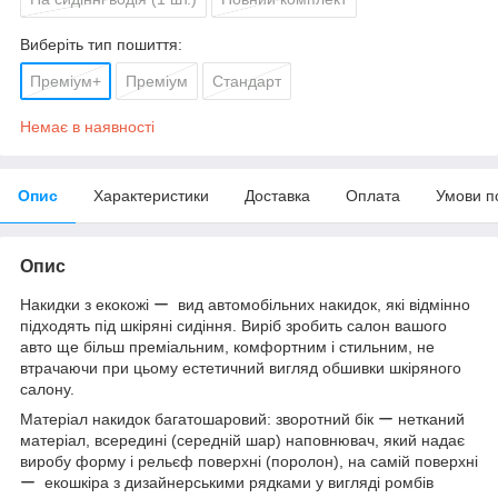
Виберіть тип пошиття:
Преміум+
Преміум
Стандарт
Немає в наявності
Опис
Характеристики
Доставка
Оплата
Умови п
Опис
Накидки з екокожі ー вид автомобільних накидок, які відмінно
підходять під шкіряні сидіння. Виріб зробить салон вашого
авто ще більш преміальним, комфортним і стильним, не
втрачаючи при цьому естетичний вигляд обшивки шкіряного
салону.
Матеріал накидок багатошаровий: зворотний бік ー нетканий
матеріал, всередині (середній шар) наповнювач, який надає
виробу форму і рельєф поверхні (поролон), на самій поверхні
ー екошкіра з дизайнерськими рядками у вигляді ромбів