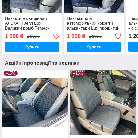
Накидки на сидіння з
Накидки для
Наки
АЛЬКАНТАРИ Lux
автомобільних крісел з
альк
Великий ромб Темно-
алькантари Lux прошитий
- сір
сірий з подвійним сірим
квадратний ромбік Чорний
нитк
1 690
1 600
1 2
₴
₴
1 980 ₴
1 890 ₴
рядком Преміум+,
з чорним рядком Преміум
Пере
Передній комплект
Передній комплект
Купити
Купити
Акційні пропозиції та новинки
–15%
–15%