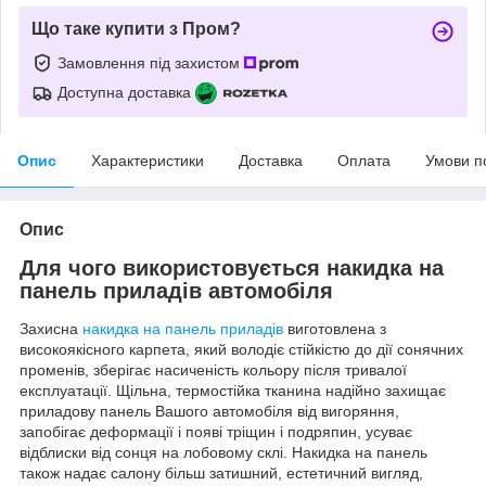
Що таке купити з Пром?
Замовлення під захистом
Доступна доставка
Опис
Характеристики
Доставка
Оплата
Умови п
Опис
Для чого використовується накидка на
панель приладів автомобіля
Захисна
накидка на панель приладів
виготовлена з
високоякісного карпета, який володіє стійкістю до дії сонячних
променів, зберігає насиченість кольору після тривалої
експлуатації. Щільна, термостійка тканина надійно захищає
приладову панель Вашого автомобіля від вигоряння,
запобігає деформації і появі тріщин і подряпин, усуває
відблиски від сонця на лобовому склі. Накидка на панель
також надає салону більш затишний, естетичний вигляд,