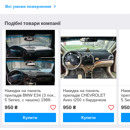
Всі умови повернення
Подібні товари компанії
Накидка на панель
Накидка на панель
Наки
приладів BMW E34 (3 пок.,
приладів CHEVROLET
прил
5 Series, с чашою) 1988-
Aveo t250 з бардачком
5 Se
1996, Чохол/накидка на
посередині 2006-2011,
1996
950
950
950
₴
₴
торпеду авто БМВ
Чохол/накидка на торпеду
авт
в авто Шевроле Авео
Купити
Купити