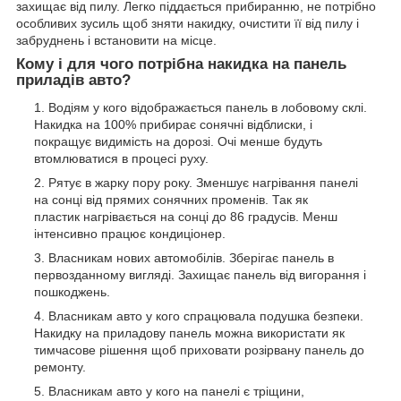
захищає від пилу. Легко піддається прибиранню, не потрібно
особливих зусиль щоб зняти накидку, очистити її від пилу і
забруднень і встановити на місце.
Кому і для чого потрібна накидка на панель
приладів авто?
Водіям у кого відображається панель в лобовому склі.
Накидка на 100% прибирає сонячні відблиски, і
покращує видимість на дорозі. Очі менше будуть
втомлюватися в процесі руху.
Рятує в жарку пору року. Зменшує нагрівання панелі
на сонці від прямих сонячних променів. Так як
пластик нагрівається на сонці до 86 градусів. Менш
інтенсивно працює кондиціонер.
Власникам нових автомобілів. Зберігає панель в
первозданному вигляді. Захищає панель від вигорання і
пошкоджень.
Власникам авто у кого спрацювала подушка безпеки.
Накидку на приладову панель можна використати як
тимчасове рішення щоб приховати розірвану панель до
ремонту.
Власникам авто у кого на панелі є тріщини,