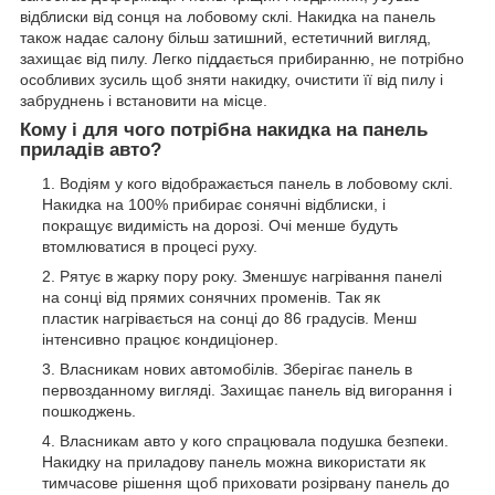
відблиски від сонця на лобовому склі. Накидка на панель
також надає салону більш затишний, естетичний вигляд,
захищає від пилу. Легко піддається прибиранню, не потрібно
особливих зусиль щоб зняти накидку, очистити її від пилу і
забруднень і встановити на місце.
Кому і для чого потрібна накидка на панель
приладів авто?
Водіям у кого відображається панель в лобовому склі.
Накидка на 100% прибирає сонячні відблиски, і
покращує видимість на дорозі. Очі менше будуть
втомлюватися в процесі руху.
Рятує в жарку пору року. Зменшує нагрівання панелі
на сонці від прямих сонячних променів. Так як
пластик нагрівається на сонці до 86 градусів. Менш
інтенсивно працює кондиціонер.
Власникам нових автомобілів. Зберігає панель в
первозданному вигляді. Захищає панель від вигорання і
пошкоджень.
Власникам авто у кого спрацювала подушка безпеки.
Накидку на приладову панель можна використати як
тимчасове рішення щоб приховати розірвану панель до