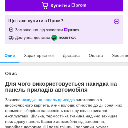
Купити з
Що таке купити з Пром?
Замовлення під захистом
Доступна доставка
Опис
Характеристики
Доставка
Оплата
Умови п
Опис
Для чого використовується накидка на
панель приладів автомобіля
Захисна
накидка на панель приладів
виготовлена з
високоякісного карпета, який володіє стійкістю до дії сонячних
променів, зберігає насиченість кольору після тривалої
експлуатації. Щільна, термостійка тканина надійно захищає
приладову панель Вашого автомобіля від вигоряння,
запобігає деформації і появі тріщин і подряпин, усуває