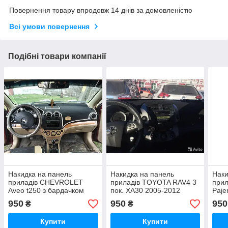
Повернення товару впродовж 14 днів за домовленістю
Всі умови повернення
Подібні товари компанії
Накидка на панель
Накидка на панель
Наки
приладів CHEVROLET
приладів TOYOTA RAV4 3
прил
Aveo t250 з бардачком
пок. XA30 2005-2012
Paje
посередині 2006-2011,
Чохол/накидка на торпеду
наки
950
950
950
₴
₴
Чохол/накидка на торпеду
авто Тойота Рав 4
Мітс
в авто Шевроле Авео
Купити
Купити