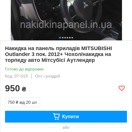
Накидка на панель приладів MITSUBISHI
Outlander 3 пок. 2012+ Чохол/накидка на
торпеду авто Мітсубісі Аутлендер
Готово до відправки
Код: 07-019
Опт і роздріб
950
₴
750 ₴
від 20 шт.
Купити
або