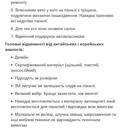
ремонту.
Власникам авто у кого на панелі є тріщини,
подряпини механічні пошкодження. Накидка приховає
всі недоліки панелі.
Для тих хто хоче оновити салон.
Відмінний подарунок автовласникам.
Головні відмінності від китайських і корейських
аналогів:
Дизайн
Сертифікований матеріал (щільний, товстий,
зносостійкий).
Підходять за розміром.
3М липучки не залишають слідів на панелі.
Великий вибір. Краще захистити, ніж міняти!
Накидка виготовляється з матеріалу автокарпет, який
виготовляється для панелей і відповідає всім вимогам.
Матеріали як велюр, штучна замша, шкірозамінник та
інші меблеві тканини не відповідають технічним
вимогам.