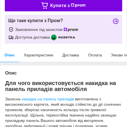
Купити з
Що таке купити з Пром?
Замовлення під захистом
Доступна доставка
Опис
Характеристики
Доставка
Оплата
Умови п
Опис
Для чого використовується накидка на
панель приладів автомобіля
Захисна
накидка на панель приладів
виготовлена з
високоякісного карпета, який володіє стійкістю до дії сонячних
променів, зберігає насиченість кольору після тривалої
експлуатації. Щільна, термостійка тканина надійно захищає
приладову панель Вашого автомобіля від вигоряння,
запобігає деформації і появі тріщин і подряпин, усуває