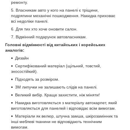
ремонту.
Власникам авто у кого на панелі є тріщини,
подряпини механічні пошкодження. Накидка приховає
всі недоліки панелі.
Для тих хто хоче оновити салон.
Відмінний подарунок автовласникам.
Головні відмінності від китайських і корейських
аналогів:
Дизайн
Сертифікований матеріал (щільний, товстий,
зносостійкий).
Підходять за розміром.
3М липучки не залишають слідів на панелі.
Великий вибір. Краще захистити, ніж міняти!
Накидка виготовляється з матеріалу автокарпет, який
виготовляється для панелей і відповідає всім вимогам.
Матеріали як велюр, штучна замша, шкірозамінник та
інші меблеві тканини не відповідають технічним
вимогам.