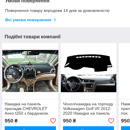
Умови повернення
Повернення товару впродовж 14 днів за домовленістю
Всі умови повернення
Подібні товари компанії
Накидка на панель
Чохол/накидка на торпеду
Наки
приладів CHEVROLET
Volkswagen Golf VII 2012-
прил
Aveo t250 з бардачком
2020 Накидка на панель
пок.
посередині 2006-2011,
приладів Фольксваген
Чохо
950
950
950
₴
₴
Чохол/накидка на торпеду
Гольф 7
авто
в авто Шевроле Авео