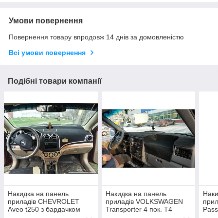
Умови повернення
Повернення товару впродовж 14 днів за домовленістю
Всі умови повернення
Подібні товари компанії
Накидка на панель
Накидка на панель
Наки
приладів CHEVROLET
приладів VOLKSWAGEN
прил
Aveo t250 з бардачком
Transporter 4 пок. T4
Pass
посередині 2006-2011,
1990-2003 Чохол/накидка
2015