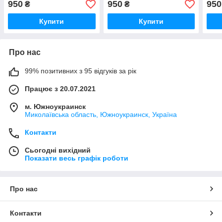
950
950
950
₴
₴
Чохол/накидка на торпеду
на торпеду авто
Фоль
в авто Шевроле Авео
Фольксваген Транспортер
Купити
Купити
Про нас
99% позитивних з 95 відгуків за рік
Працює з 20.07.2021
м. Южноукраинск
Миколаївська область, Южноукраинск, Україна
Контакти
Сьогодні вихідний
Показати весь графік роботи
Про нас
Контакти