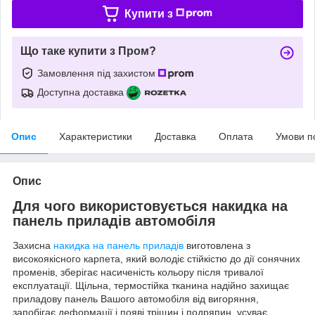
Купити з
Що таке купити з Пром?
Замовлення під захистом
Доступна доставка
Опис
Характеристики
Доставка
Оплата
Умови п
Опис
Для чого використовується накидка на
панель приладів автомобіля
Захисна
накидка на панель приладів
виготовлена з
високоякісного карпета, який володіє стійкістю до дії сонячних
променів, зберігає насиченість кольору після тривалої
експлуатації. Щільна, термостійка тканина надійно захищає
приладову панель Вашого автомобіля від вигоряння,
запобігає деформації і появі тріщин і подряпин, усуває