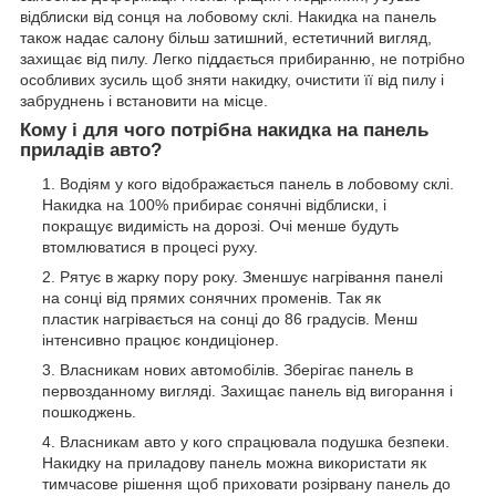
відблиски від сонця на лобовому склі. Накидка на панель
також надає салону більш затишний, естетичний вигляд,
захищає від пилу. Легко піддається прибиранню, не потрібно
особливих зусиль щоб зняти накидку, очистити її від пилу і
забруднень і встановити на місце.
Кому і для чого потрібна накидка на панель
приладів авто?
Водіям у кого відображається панель в лобовому склі.
Накидка на 100% прибирає сонячні відблиски, і
покращує видимість на дорозі. Очі менше будуть
втомлюватися в процесі руху.
Рятує в жарку пору року. Зменшує нагрівання панелі
на сонці від прямих сонячних променів. Так як
пластик нагрівається на сонці до 86 градусів. Менш
інтенсивно працює кондиціонер.
Власникам нових автомобілів. Зберігає панель в
первозданному вигляді. Захищає панель від вигорання і
пошкоджень.
Власникам авто у кого спрацювала подушка безпеки.
Накидку на приладову панель можна використати як
тимчасове рішення щоб приховати розірвану панель до