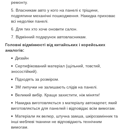
ремонту.
Власникам авто у кого на панелі є тріщини,
подряпини механічні пошкодження. Накидка приховає
всі недоліки панелі.
Для тих хто хоче оновити салон.
Відмінний подарунок автовласникам.
Головні відмінності від китайських і корейських
аналогів:
Дизайн
Сертифікований матеріал (щільний, товстий,
зносостійкий).
Підходять за розміром.
3М липучки не залишають слідів на панелі.
Великий вибір. Краще захистити, ніж міняти!
Накидка виготовляється з матеріалу автокарпет, який
виготовляється для панелей і відповідає всім вимогам.
Матеріали як велюр, штучна замша, шкірозамінник та
інші меблеві тканини не відповідають технічним
вимогам.