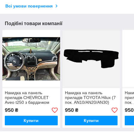
Всі умови повернення
Подібні товари компанії
Накидка на панель
Накидка на панель
Наки
приладів CHEVROLET
приладів TOYOTA Hilux (7
прил
Aveo t250 з бардачком
пок. AN10/AN20/AN30)
пок.
посередині 2006-2011,
2005-2014, Чехол/накидка
Чохо
950
950
950
₴
₴
Чохол/накидка на торпеду
на торпеду авто
авто
в авто Шевроле Авео
Купити
Купити