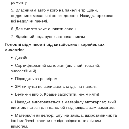
ремонту.
Власникам авто у кого на панелі є тріщини,
подряпини механічні пошкодження. Накидка приховає
всі недоліки панелі.
Для тих хто хоче оновити салон.
Відмінний подарунок автовласникам.
Головні відмінності від китайських і корейських
аналогів:
Дизайн
Сертифікований матеріал (щільний, товстий,
зносостійкий).
Підходять за розміром.
3М липучки не залишають слідів на панелі.
Великий вибір. Краще захистити, ніж міняти!
Накидка виготовляється з матеріалу автокарпет, який
виготовляється для панелей і відповідає всім вимогам.
Матеріали як велюр, штучна замша, шкірозамінник та
інші меблеві тканини не відповідають технічним
вимогам.