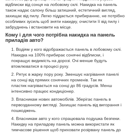
відблиски від сонця на лобовому склі. Накидка на панель
також надає салону більш затишний, естетичний вигляд,
захищає від пилу. Легко піддається прибиранню, не потрібно
особливих зусиль щоб зняти накидку, очистити її від пилу і
забруднень і встановити на місце.
Кому і для чого потрібна накидка на панель
приладів авто?
Водіям у кого відображається панель в лобовому склі.
Накидка на 100% прибирає сонячні відблиски, і
покращує видимість на дорозі. Очі менше будуть
втомлюватися в процесі руху.
Рятує в жарку пору року. Зменшує нагрівання панелі
на сонці від прямих сонячних променів. Так як
пластик нагрівається на сонці до 86 градусів. Менш
інтенсивно працює кондиціонер.
Власникам нових автомобілів. Зберігає панель в
первозданному вигляді. Захищає панель від вигорання і
пошкоджень.
Власникам авто у кого спрацювала подушка безпеки.
Накидку на приладову панель можна використати як
тимчасове рішення щоб приховати розірвану панель до