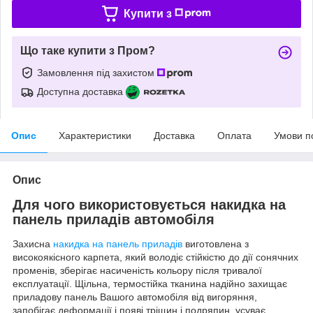
Купити з
Що таке купити з Пром?
Замовлення під захистом
Доступна доставка
Опис
Характеристики
Доставка
Оплата
Умови п
Опис
Для чого використовується накидка на
панель приладів автомобіля
Захисна
накидка на панель приладів
виготовлена з
високоякісного карпета, який володіє стійкістю до дії сонячних
променів, зберігає насиченість кольору після тривалої
експлуатації. Щільна, термостійка тканина надійно захищає
приладову панель Вашого автомобіля від вигоряння,
запобігає деформації і появі тріщин і подряпин, усуває